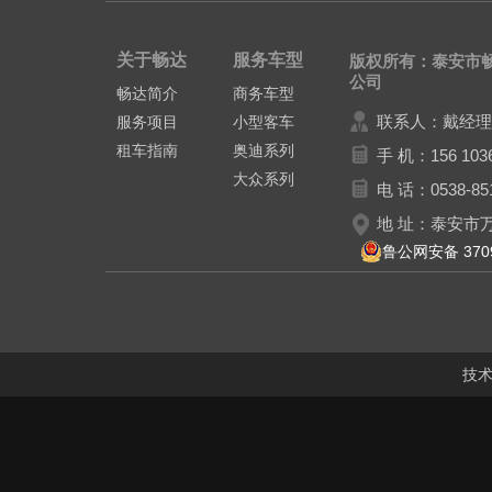
关于畅达
服务车型
版权所有：泰安市
公司
畅达简介
商务车型
联系人：戴经理
服务项目
小型客车
租车指南
奥迪系列
手 机：156 1036
大众系列
电 话：0538-85
地 址：泰安市万
鲁公网安备 3709
技术